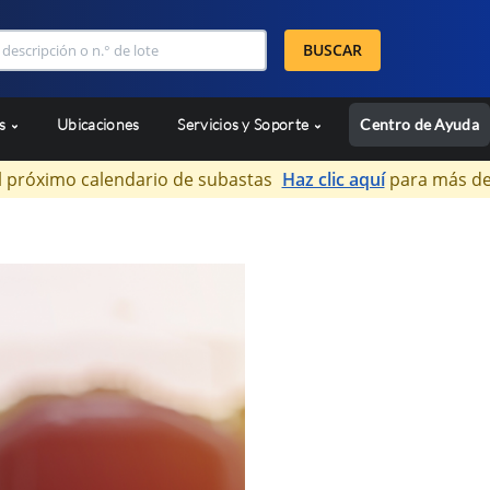
BUSCAR
as
Ubicaciones
Servicios y Soporte
Centro de Ayuda
l próximo calendario de subastas
Haz clic aquí
para más de