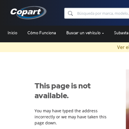
Inicio
Cómo Funciona
Buscar un vehículo
Subast
Ver e
This page is not
available.
You may have typed the address
incorrectly or we may have taken this
page down.