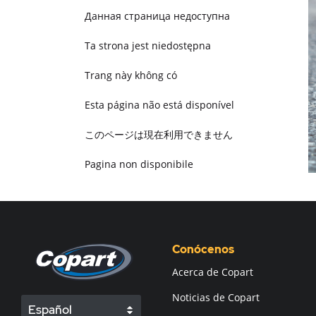
Данная страница недоступна
Ta strona jest niedostępna
Trang này không có
Esta página não está disponível
このページは現在利用できません
Pagina non disponibile
هذه الصفحة غير متوفرة
Conócenos
Acerca de Copart
Noticias de Copart
Español