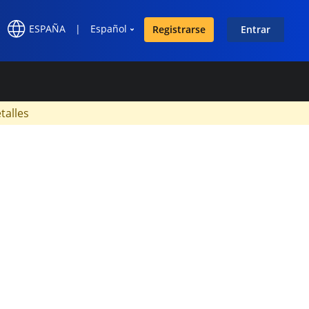
ESPAÑA
|
Español
Registrarse
Entrar
×
talles