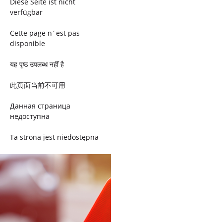
Diese Seite ist nicht
verfügbar
Cette page n´est pas
disponible
यह पृष्ठ उपलब्ध नहीं है
此页面当前不可用
Данная страница
недоступна
Ta strona jest niedostępna
Trang này không có
Esta página não está
disponível
このページは現在利用できま
せん