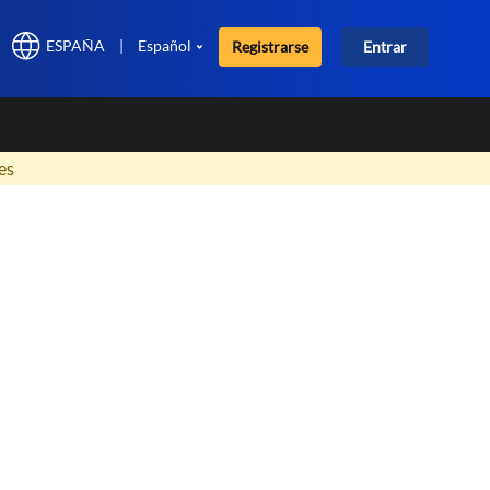
ESPAÑA
|
Español
Registrarse
Entrar
×
es