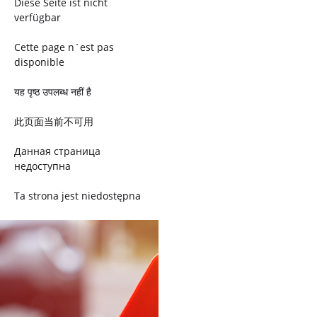
Diese Seite ist nicht
verfügbar
Cette page n´est pas
disponible
यह पृष्ठ उपलब्ध नहीं है
此页面当前不可用
Данная страница
недоступна
Ta strona jest niedostępna
Trang này không có
Esta página não está
disponível
このページは現在利用できま
せん