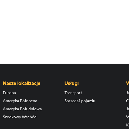
Nasze lokalizacje
Usługi
W
Europa
Transport
J
Ameryka Północna
Sprzedaż pojazdu
C
Ameryka Południowa
J
Środkowy Wschód
W
K