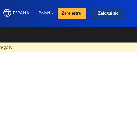
ESPAÑA
|
Polski
Zarejestruj
Zaloguj się
×
zegóły