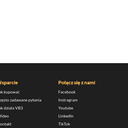
sparcie
Połącz się z nami
ak kupować
Facebook
zęsto zadawane pytania
Instragram
ak działa VB3
Youtube
ideo
LinkedIn
ontakt
TikTok