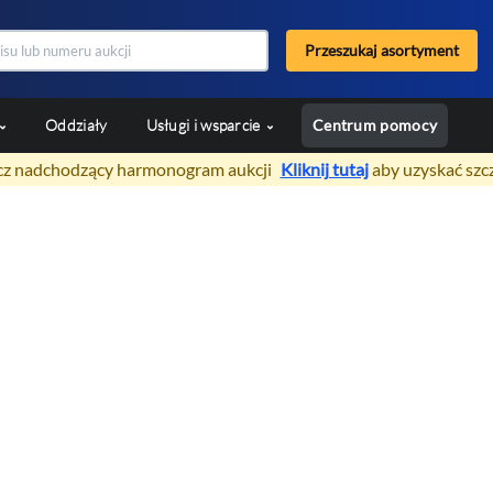
Przeszukaj asortyment
Oddziały
Usługi i wsparcie
Centrum pomocy
z nadchodzący harmonogram aukcji
Kliknij tutaj
aby uzyskać szc