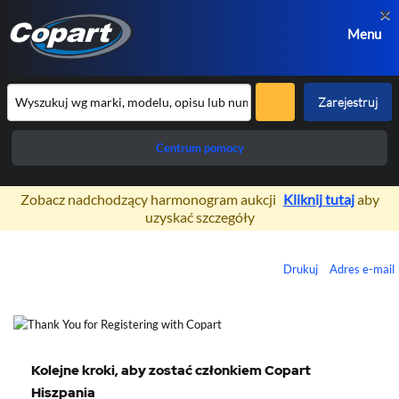
×
Menu
Zarejestruj
Centrum pomocy
Zobacz nadchodzący harmonogram aukcji
Kliknij tutaj
aby
uzyskać szczegóły
Drukuj
Adres e-mail
Kolejne kroki, aby zostać członkiem Copart
Hiszpania