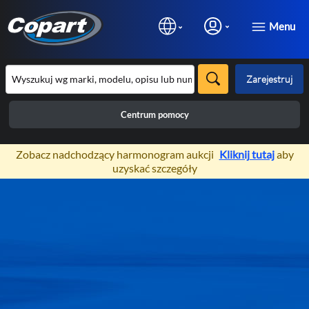
Menu
Zarejestruj
Centrum pomocy
×
Zobacz nadchodzący harmonogram aukcji
Kliknij tutaj
aby
uzyskać szczegóły