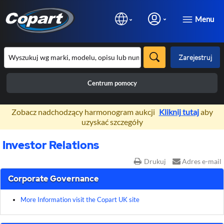
Menu
Zarejestruj
Centrum pomocy
×
Zobacz nadchodzący harmonogram aukcji
Kliknij tutaj
aby
uzyskać szczegóły
Investor Relations
Drukuj
Adres e-mail
Corporate Governance
More Information visit the Copart UK site