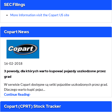
SEC Filings
More Information visit the Copart US site
Copart News
16-02-2018
3 powody, dla których warto kupować pojazdy uszkodzone przez
grad
W serwisie Copart dostępne są setki pojazdów uszkodzonych przez grad.
Dlaczego warto kupić pojaz...
Continue Reading
Copart (CPRT) Stock Tracker