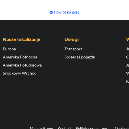
Powrót na górę
Nasze lokalizacje
Usługi
W
Europa
Transport
J
Ameryka Północna
Sprzedaż pojazdu
C
Ameryka Południowa
J
Środkowy Wschód
W
K
Mapa witryny
Kontakt
Polityka prywatności
Ogólne 