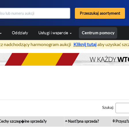
Przeszukaj asortyment
Oddziały
Usługi i wsparcie
Centrum pomocy
z nadchodzący harmonogram aukcji
Kliknij tutaj
aby uzyskać szc
Szukaj:
Cechy szczeg�lne sprzeda?y
Nast?pna sprzeda?
Przysz?