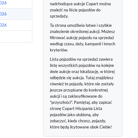
026
nadchodzące aukcje Copart można
znaleźć na liście pojazdów do
026
sprzedaży.
026
Ta strona umożliwia łatwe i szybkie
znalezienie określonej aukcji. Możesz
filtrować aukcję pojazdu na sprzedaż
według czasu, daty, kampanii i innych
kryteriów.
Lista pojazdów na sprzedaż zawiera
listę wszystkich pojazdów na kolejne
dwie aukcje oraz lokalizację, w której
odbędzie się aukcja. Tutaj znajdziesz
również te pojazdy, które nie zostały
jeszcze przypisane do konkretnej
aukcji i są zaklasyfikowane do
"przyszłości". Pamiętaj, aby zapisać
stronę Copart Hiszpania Lista
pojazdów jako ulubioną, aby
zobaczyć, kiedy chcesz, pojazdy,
które będą licytowane obok Ciebie!