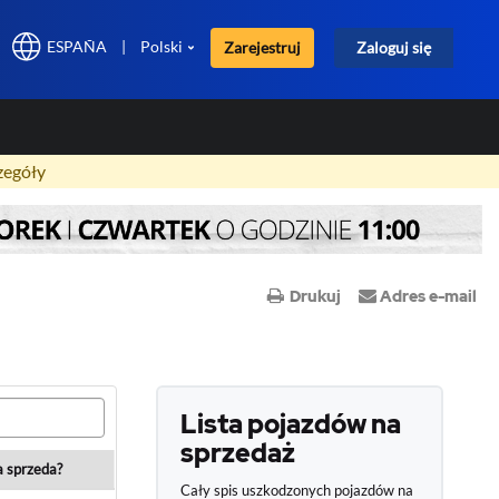
ESPAÑA
|
Polski
Zarejestruj
Zaloguj się
×
zegóły
Drukuj
Adres e-mail
Lista pojazdów na
sprzedaż
a sprzeda?
Cały spis uszkodzonych pojazdów na