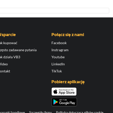
sparcie
Połącz się z nami
ak kupować
Facebook
zęsto zadawane pytania
Instragram
ak działa VB3
Youtube
ideo
LinkedIn
ontakt
TikTok
Pobierz aplikację
warunki handlowe
Szczegóły firmy
Polityka dotycząca plików cookie