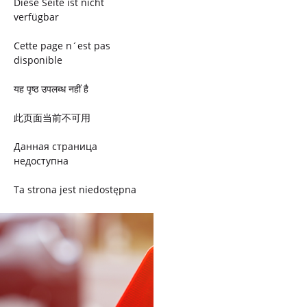
Diese Seite ist nicht
verfügbar
Cette page n´est pas
disponible
यह पृष्ठ उपलब्ध नहीं है
此页面当前不可用
Данная страница
недоступна
Ta strona jest niedostępna
Trang này không có
Esta página não está
disponível
このページは現在利用できま
せん