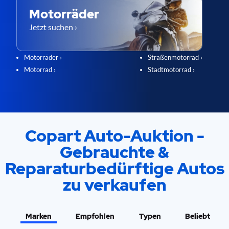
Motorräder
Jetzt suchen ›
Motorräder ›
Straßenmotorrad ›
Motorrad ›
Stadtmotorrad ›
Copart Auto-Auktion -
Gebrauchte &
Reparaturbedürftige Autos
zu verkaufen
Marken
Empfohlen
Typen
Beliebt