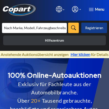
Menu
Registrieren
Hilfezentrum
×
Anstehende Auktionsübersicht anzeigen
Hier klicken
für Details
Prev
N
Copart Inventory
100% Online-Autoauktionen
Exklusiv für Fachleute aus der
Greifen Sie auf unsere Auktionen von Fahrzeugen
Automobilbranche.
aus Mietwagen- und Leasingflotten zu.
Über
20+
Tausend gebrauchte,
beschädigte und reparierbare Autos,