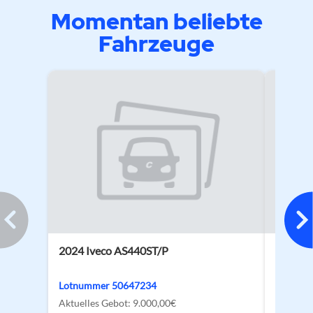
Momentan beliebte
Fahrzeuge
2024 Iveco AS440ST/P
2026 V
Lotnummer 50647234
Lotnum
Aktuelles Gebot:
9.000,00€
Aktuelle