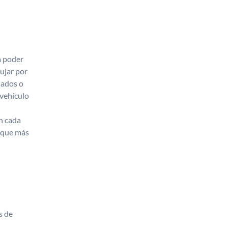
a poder
ujar por
iados o
 vehículo
n cada
n que más
s de