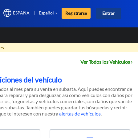
ESPAÑA
|
Español
Registrarse
Entrar
×
es
Ver Todos los Vehículos ›
iciones del vehículo
ados al mes para su venta en subasta. Aquí puedes encontrar de
ara reparar y para desguazar, así como vehículos con daños por
arios, furgonetas y vehículos comerciales, con daños que van de
las subastas. También puedes guardar tus búsquedas y recibir
ue te interesen con nuestra
alertas de vehículos
.