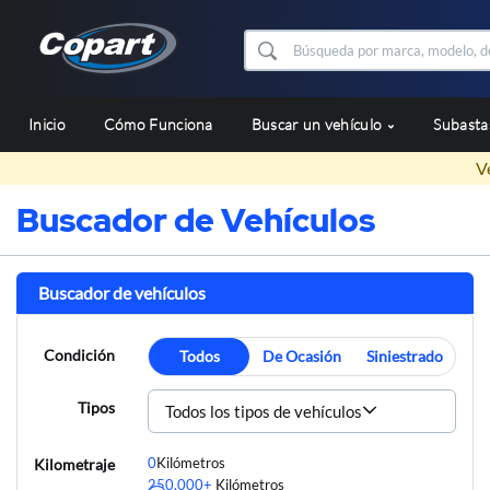
Inicio
Cómo Funciona
Buscar un vehículo
Subast
V
Buscador de Vehículos
Buscador de vehículos
Condición
Todos
De Ocasión
Siniestrado
Tipos
Todos los tipos de vehículos
0
Kilómetros
Kilometraje
250.000+
Kilómetros