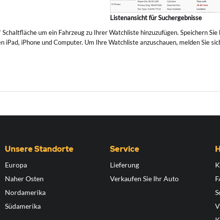
Listenansicht für Suchergebnisse
“ Schaltfläche um ein Fahrzeug zu Ihrer Watchliste hinzuzufügen. Speichern Sie 
 iPad, iPhone und Computer. Um Ihre Watchliste anzuschauen, melden Sie sich a
Unsere Standorte
Service
H
Europa
Lieferung
K
Naher Osten
Verkaufen Sie Ihr Auto
F
Nordamerika
S
Südamerika
V
K